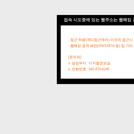
접속 시도중에 있는 웹주소는 웹해킹 
- 접근 허용URL(접근제어) 이외의 접근시
- 웹해킹 공격 패턴(OWASP10 등) 및
[문의처]
o. 담당부서 : 디지털정보실
o. 전화번호 : 042-879-6249