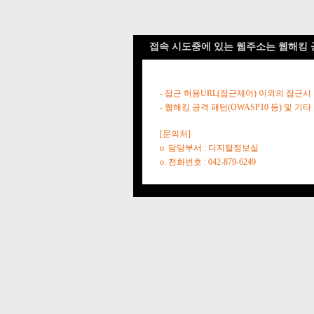
접속 시도중에 있는 웹주소는 웹해킹 
- 접근 허용URL(접근제어) 이외의 접근시
- 웹해킹 공격 패턴(OWASP10 등) 및
[문의처]
o. 담당부서 : 디지털정보실
o. 전화번호 : 042-879-6249