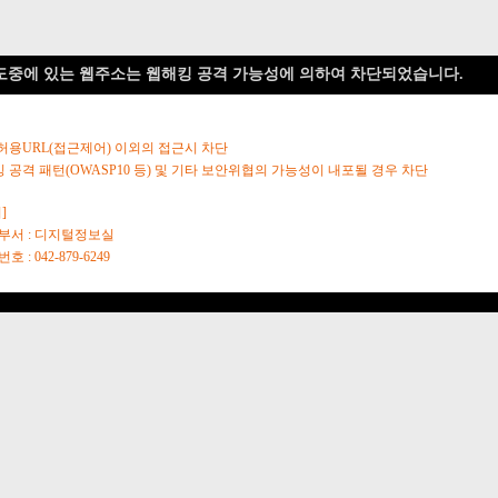
도중에 있는 웹주소는 웹해킹 공격 가능성에 의하여 차단되었습니다.
 허용URL(접근제어) 이외의 접근시 차단
킹 공격 패턴(OWASP10 등) 및 기타 보안위협의 가능성이 내포될 경우 차단
]
당부서 : 디지털정보실
호 : 042-879-6249