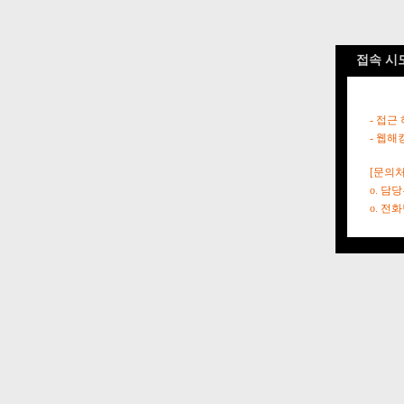
접속 시
- 접근
- 웹해
[문의처
o. 담
o. 전화번