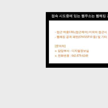
접속 시도중에 있는 웹주소는 웹해킹 
- 접근 허용URL(접근제어) 이외의 접근시
- 웹해킹 공격 패턴(OWASP10 등) 및
[문의처]
o. 담당부서 : 디지털정보실
o. 전화번호 : 042-879-6249