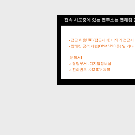
접속 시도중에 있는 웹주소는 웹해킹 
- 접근 허용URL(접근제어) 이외의 접근시
- 웹해킹 공격 패턴(OWASP10 등) 및
[문의처]
o. 담당부서 : 디지털정보실
o. 전화번호 : 042-879-6249