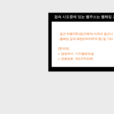
접속 시도중에 있는 웹주소는 웹해킹 
- 접근 허용URL(접근제어) 이외의 접근시
- 웹해킹 공격 패턴(OWASP10 등) 및
[문의처]
o. 담당부서 : 디지털정보실
o. 전화번호 : 042-879-6249