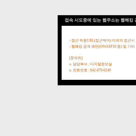
접속 시도중에 있는 웹주소는 웹해킹 
- 접근 허용URL(접근제어) 이외의 접근시
- 웹해킹 공격 패턴(OWASP10 등) 및
[문의처]
o. 담당부서 : 디지털정보실
o. 전화번호 : 042-879-6249