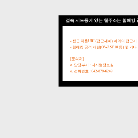
접속 시도중에 있는 웹주소는 웹해킹 
- 접근 허용URL(접근제어) 이외의 접근시
- 웹해킹 공격 패턴(OWASP10 등) 및
[문의처]
o. 담당부서 : 디지털정보실
o. 전화번호 : 042-879-6249