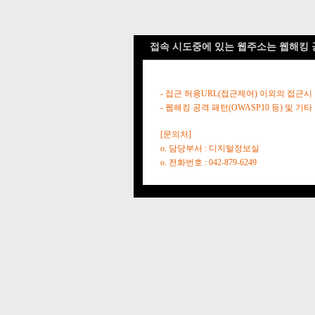
접속 시도중에 있는 웹주소는 웹해킹 
- 접근 허용URL(접근제어) 이외의 접근시
- 웹해킹 공격 패턴(OWASP10 등) 및
[문의처]
o. 담당부서 : 디지털정보실
o. 전화번호 : 042-879-6249