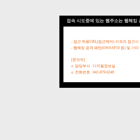
접속 시도중에 있는 웹주소는 웹해킹 
- 접근 허용URL(접근제어) 이외의 접근시
- 웹해킹 공격 패턴(OWASP10 등) 및
[문의처]
o. 담당부서 : 디지털정보실
o. 전화번호 : 042-879-6249