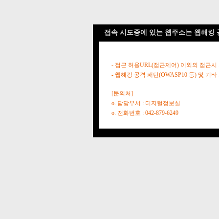
접속 시도중에 있는 웹주소는 웹해킹 
- 접근 허용URL(접근제어) 이외의 접근시
- 웹해킹 공격 패턴(OWASP10 등) 및
[문의처]
o. 담당부서 : 디지털정보실
o. 전화번호 : 042-879-6249