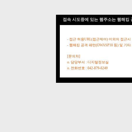
접속 시도중에 있는 웹주소는 웹해킹 
- 접근 허용URL(접근제어) 이외의 접근시
- 웹해킹 공격 패턴(OWASP10 등) 및
[문의처]
o. 담당부서 : 디지털정보실
o. 전화번호 : 042-879-6249