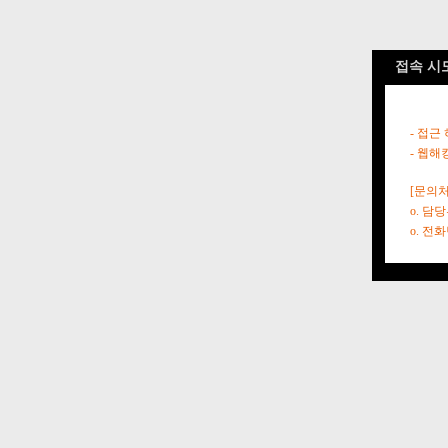
접속 시
- 접근
- 웹해
[문의처
o. 담
o. 전화번