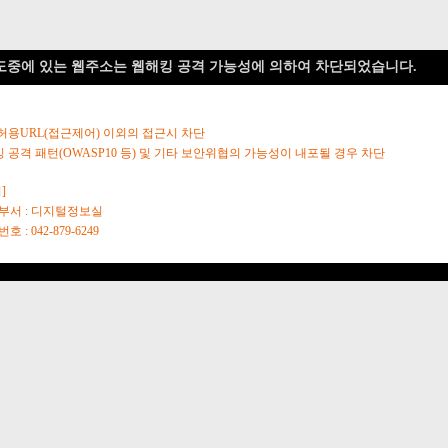
도중에 있는 웹주소는 웹해킹 공격 가능성에 의하여 차단되었습니다.
 허용URL(접근제어) 이외의 접근시 차단
킹 공격 패턴(OWASP10 등) 및 기타 보안위협의 가능성이 내포될 경우 차단
]
당부서 : 디지털정보실
호 : 042-879-6249