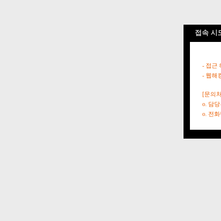
접속 시
- 접근
- 웹해
[문의처
o. 담
o. 전화번