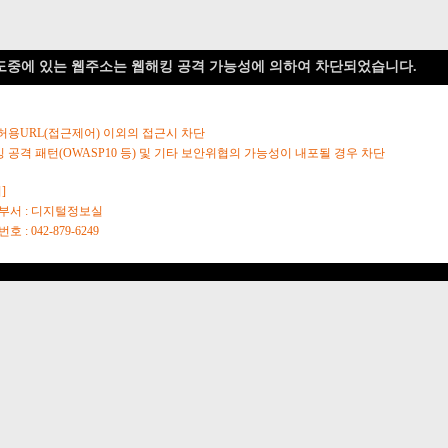
도중에 있는 웹주소는 웹해킹 공격 가능성에 의하여 차단되었습니다.
 허용URL(접근제어) 이외의 접근시 차단
킹 공격 패턴(OWASP10 등) 및 기타 보안위협의 가능성이 내포될 경우 차단
]
당부서 : 디지털정보실
호 : 042-879-6249