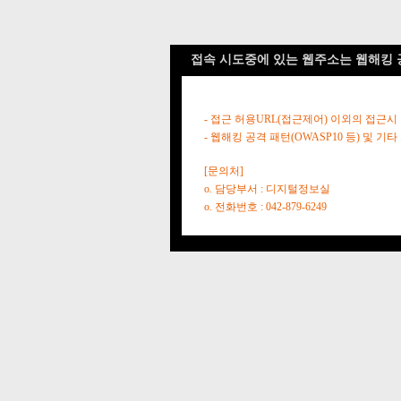
접속 시도중에 있는 웹주소는 웹해킹 
- 접근 허용URL(접근제어) 이외의 접근시
- 웹해킹 공격 패턴(OWASP10 등) 및
[문의처]
o. 담당부서 : 디지털정보실
o. 전화번호 : 042-879-6249