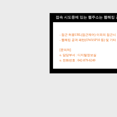
접속 시도중에 있는 웹주소는 웹해킹 
- 접근 허용URL(접근제어) 이외의 접근시
- 웹해킹 공격 패턴(OWASP10 등) 및
[문의처]
o. 담당부서 : 디지털정보실
o. 전화번호 : 042-879-6249