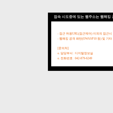
접속 시도중에 있는 웹주소는 웹해킹 
- 접근 허용URL(접근제어) 이외의 접근시
- 웹해킹 공격 패턴(OWASP10 등) 및
[문의처]
o. 담당부서 : 디지털정보실
o. 전화번호 : 042-879-6249