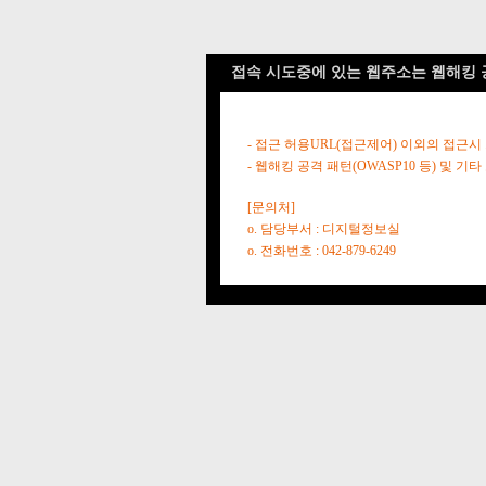
접속 시도중에 있는 웹주소는 웹해킹 
- 접근 허용URL(접근제어) 이외의 접근시
- 웹해킹 공격 패턴(OWASP10 등) 및
[문의처]
o. 담당부서 : 디지털정보실
o. 전화번호 : 042-879-6249