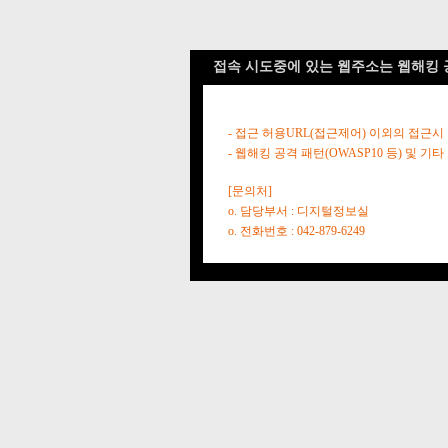
접속 시도중에 있는 웹주소는 웹해킹 
- 접근 허용URL(접근제어) 이외의 접근시
- 웹해킹 공격 패턴(OWASP10 등) 및
[문의처]
o. 담당부서 : 디지털정보실
o. 전화번호 : 042-879-6249