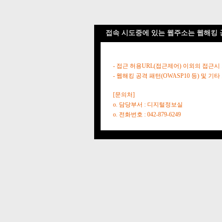
접속 시도중에 있는 웹주소는 웹해킹 
- 접근 허용URL(접근제어) 이외의 접근시
- 웹해킹 공격 패턴(OWASP10 등) 및
[문의처]
o. 담당부서 : 디지털정보실
o. 전화번호 : 042-879-6249