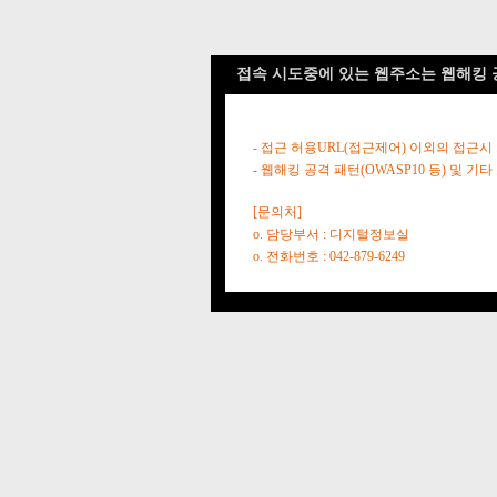
접속 시도중에 있는 웹주소는 웹해킹 
- 접근 허용URL(접근제어) 이외의 접근시
- 웹해킹 공격 패턴(OWASP10 등) 및
[문의처]
o. 담당부서 : 디지털정보실
o. 전화번호 : 042-879-6249