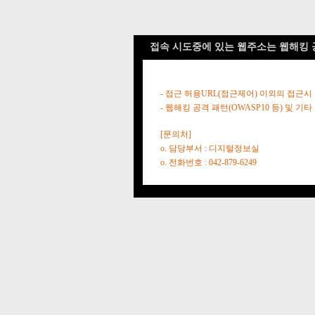
접속 시도중에 있는 웹주소는 웹해킹 
- 접근 허용URL(접근제어) 이외의 접근시
- 웹해킹 공격 패턴(OWASP10 등) 및
[문의처]
o. 담당부서 : 디지털정보실
o. 전화번호 : 042-879-6249