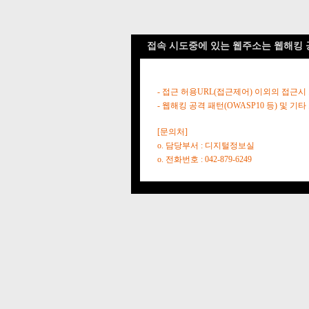
접속 시도중에 있는 웹주소는 웹해킹 
- 접근 허용URL(접근제어) 이외의 접근시
- 웹해킹 공격 패턴(OWASP10 등) 및
[문의처]
o. 담당부서 : 디지털정보실
o. 전화번호 : 042-879-6249