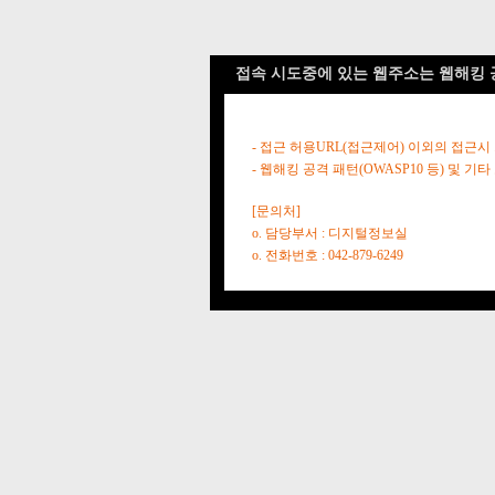
접속 시도중에 있는 웹주소는 웹해킹 
- 접근 허용URL(접근제어) 이외의 접근시
- 웹해킹 공격 패턴(OWASP10 등) 및
[문의처]
o. 담당부서 : 디지털정보실
o. 전화번호 : 042-879-6249