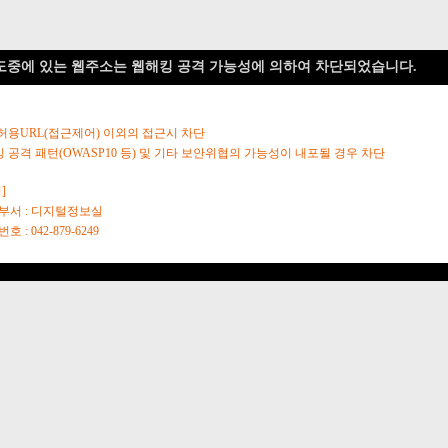
도중에 있는 웹주소는 웹해킹 공격 가능성에 의하여 차단되었습니다.
 허용URL(접근제어) 이외의 접근시 차단
킹 공격 패턴(OWASP10 등) 및 기타 보안위협의 가능성이 내포될 경우 차단
]
당부서 : 디지털정보실
호 : 042-879-6249