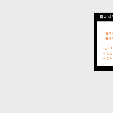
접속 시
- 접근
- 웹해
[문의처
o. 담
o. 전화번