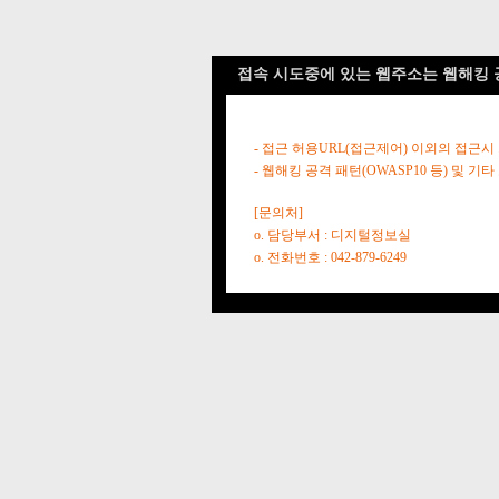
접속 시도중에 있는 웹주소는 웹해킹 
- 접근 허용URL(접근제어) 이외의 접근시
- 웹해킹 공격 패턴(OWASP10 등) 및
[문의처]
o. 담당부서 : 디지털정보실
o. 전화번호 : 042-879-6249