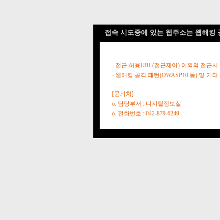
접속 시도중에 있는 웹주소는 웹해킹 
- 접근 허용URL(접근제어) 이외의 접근시
- 웹해킹 공격 패턴(OWASP10 등) 및
[문의처]
o. 담당부서 : 디지털정보실
o. 전화번호 : 042-879-6249