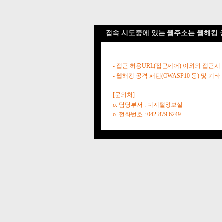
접속 시도중에 있는 웹주소는 웹해킹 
- 접근 허용URL(접근제어) 이외의 접근시
- 웹해킹 공격 패턴(OWASP10 등) 및
[문의처]
o. 담당부서 : 디지털정보실
o. 전화번호 : 042-879-6249