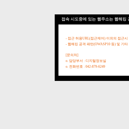
접속 시도중에 있는 웹주소는 웹해킹 
- 접근 허용URL(접근제어) 이외의 접근시
- 웹해킹 공격 패턴(OWASP10 등) 및
[문의처]
o. 담당부서 : 디지털정보실
o. 전화번호 : 042-879-6249