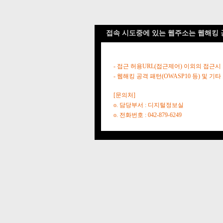
접속 시도중에 있는 웹주소는 웹해킹 
- 접근 허용URL(접근제어) 이외의 접근시
- 웹해킹 공격 패턴(OWASP10 등) 및
[문의처]
o. 담당부서 : 디지털정보실
o. 전화번호 : 042-879-6249