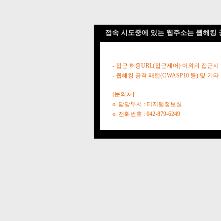
접속 시도중에 있는 웹주소는 웹해킹 
- 접근 허용URL(접근제어) 이외의 접근시
- 웹해킹 공격 패턴(OWASP10 등) 및
[문의처]
o. 담당부서 : 디지털정보실
o. 전화번호 : 042-879-6249