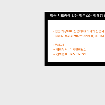
접속 시도중에 있는 웹주소는 웹해킹 
- 접근 허용URL(접근제어) 이외의 접근시
- 웹해킹 공격 패턴(OWASP10 등) 및
[문의처]
o. 담당부서 : 디지털정보실
o. 전화번호 : 042-879-6249