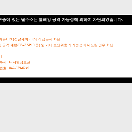
도중에 있는 웹주소는 웹해킹 공격 가능성에 의하여 차단되었습니다.
 허용URL(접근제어) 이외의 접근시 차단
킹 공격 패턴(OWASP10 등) 및 기타 보안위협의 가능성이 내포될 경우 차단
]
당부서 : 디지털정보실
호 : 042-879-6249