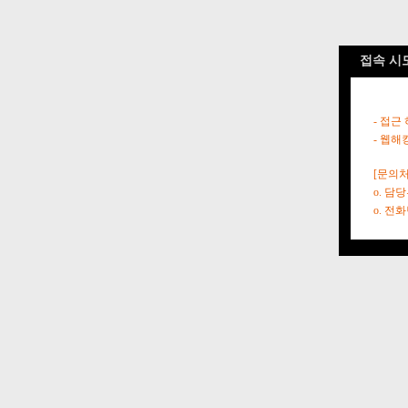
접속 시
- 접근
- 웹해
[문의처
o. 담
o. 전화번