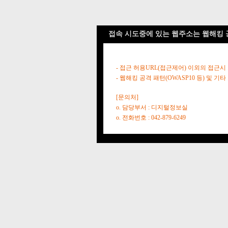
접속 시도중에 있는 웹주소는 웹해킹 
- 접근 허용URL(접근제어) 이외의 접근시
- 웹해킹 공격 패턴(OWASP10 등) 및
[문의처]
o. 담당부서 : 디지털정보실
o. 전화번호 : 042-879-6249