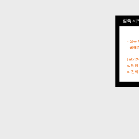
접속 시
- 접근
- 웹해
[문의처
o. 담
o. 전화번