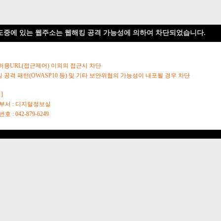
도중에 있는 웹주소는 웹해킹 공격 가능성에 의하여 차단되었습니다.
 허용URL(접근제어) 이외의 접근시 차단
킹 공격 패턴(OWASP10 등) 및 기타 보안위협의 가능성이 내포될 경우 차단
]
당부서 : 디지털정보실
호 : 042-879-6249