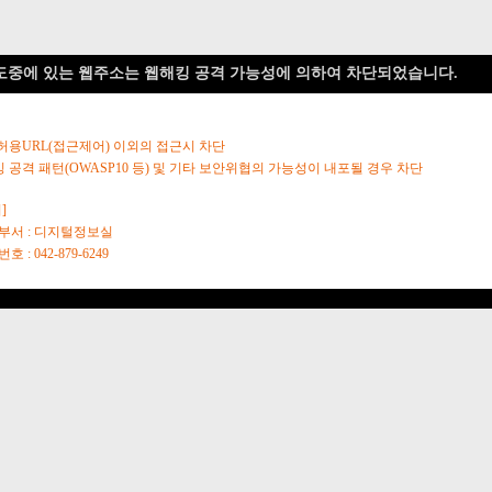
도중에 있는 웹주소는 웹해킹 공격 가능성에 의하여 차단되었습니다.
 허용URL(접근제어) 이외의 접근시 차단
킹 공격 패턴(OWASP10 등) 및 기타 보안위협의 가능성이 내포될 경우 차단
]
당부서 : 디지털정보실
호 : 042-879-6249