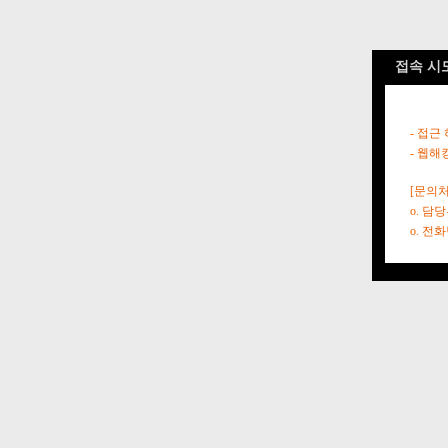
접속 시
- 접근
- 웹해
[문의처
o. 담
o. 전화번