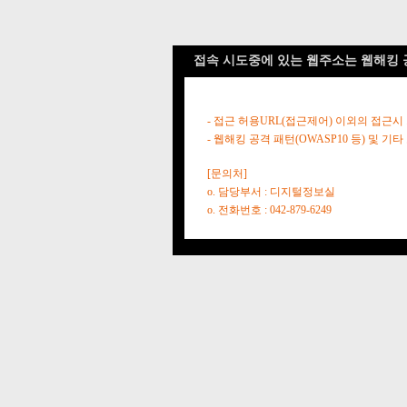
접속 시도중에 있는 웹주소는 웹해킹 
- 접근 허용URL(접근제어) 이외의 접근시
- 웹해킹 공격 패턴(OWASP10 등) 및
[문의처]
o. 담당부서 : 디지털정보실
o. 전화번호 : 042-879-6249