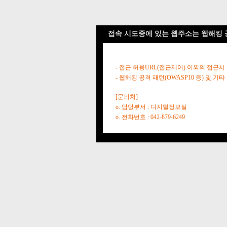
접속 시도중에 있는 웹주소는 웹해킹 
- 접근 허용URL(접근제어) 이외의 접근시
- 웹해킹 공격 패턴(OWASP10 등) 및
[문의처]
o. 담당부서 : 디지털정보실
o. 전화번호 : 042-879-6249