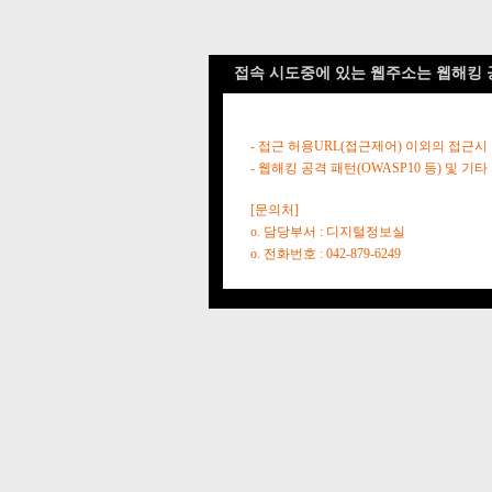
접속 시도중에 있는 웹주소는 웹해킹 
- 접근 허용URL(접근제어) 이외의 접근시
- 웹해킹 공격 패턴(OWASP10 등) 및
[문의처]
o. 담당부서 : 디지털정보실
o. 전화번호 : 042-879-6249