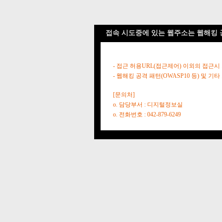
접속 시도중에 있는 웹주소는 웹해킹 
- 접근 허용URL(접근제어) 이외의 접근시
- 웹해킹 공격 패턴(OWASP10 등) 및
[문의처]
o. 담당부서 : 디지털정보실
o. 전화번호 : 042-879-6249