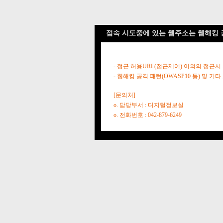
접속 시도중에 있는 웹주소는 웹해킹 
- 접근 허용URL(접근제어) 이외의 접근시
- 웹해킹 공격 패턴(OWASP10 등) 및
[문의처]
o. 담당부서 : 디지털정보실
o. 전화번호 : 042-879-6249