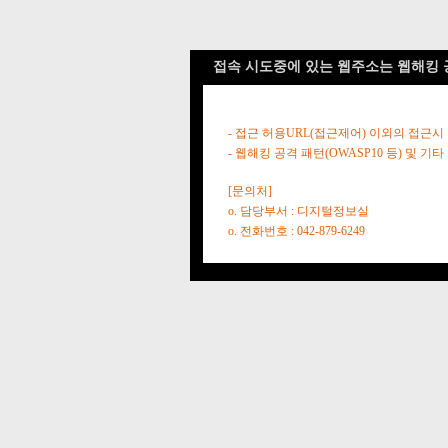
접속 시도중에 있는 웹주소는 웹해킹 
- 접근 허용URL(접근제어) 이외의 접근시
- 웹해킹 공격 패턴(OWASP10 등) 및
[문의처]
o. 담당부서 : 디지털정보실
o. 전화번호 : 042-879-6249