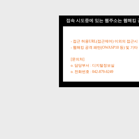
접속 시도중에 있는 웹주소는 웹해킹 
- 접근 허용URL(접근제어) 이외의 접근시
- 웹해킹 공격 패턴(OWASP10 등) 및
[문의처]
o. 담당부서 : 디지털정보실
o. 전화번호 : 042-879-6249