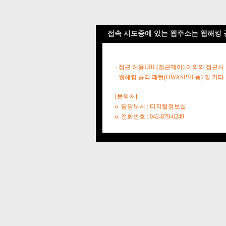
접속 시도중에 있는 웹주소는 웹해킹 
- 접근 허용URL(접근제어) 이외의 접근시
- 웹해킹 공격 패턴(OWASP10 등) 및
[문의처]
o. 담당부서 : 디지털정보실
o. 전화번호 : 042-879-6249