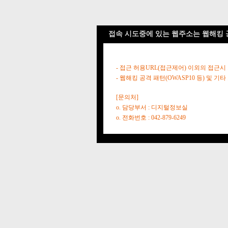
접속 시도중에 있는 웹주소는 웹해킹 
- 접근 허용URL(접근제어) 이외의 접근시
- 웹해킹 공격 패턴(OWASP10 등) 및
[문의처]
o. 담당부서 : 디지털정보실
o. 전화번호 : 042-879-6249