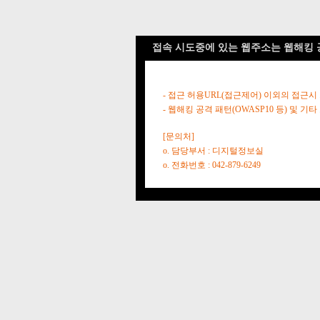
접속 시도중에 있는 웹주소는 웹해킹 
- 접근 허용URL(접근제어) 이외의 접근시
- 웹해킹 공격 패턴(OWASP10 등) 및
[문의처]
o. 담당부서 : 디지털정보실
o. 전화번호 : 042-879-6249