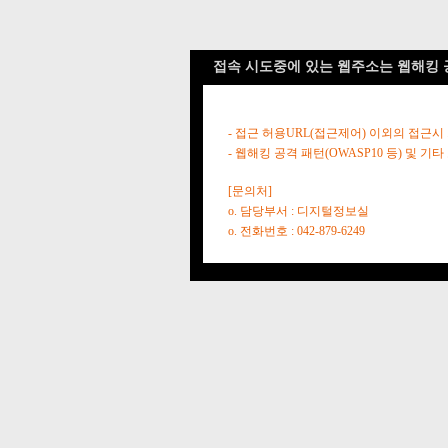
접속 시도중에 있는 웹주소는 웹해킹 
- 접근 허용URL(접근제어) 이외의 접근시
- 웹해킹 공격 패턴(OWASP10 등) 및
[문의처]
o. 담당부서 : 디지털정보실
o. 전화번호 : 042-879-6249