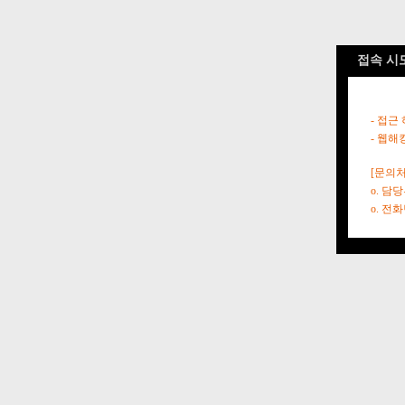
접속 시
- 접근
- 웹해
[문의처
o. 담
o. 전화번