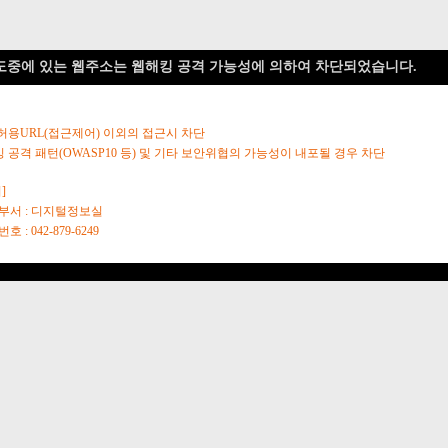
도중에 있는 웹주소는 웹해킹 공격 가능성에 의하여 차단되었습니다.
 허용URL(접근제어) 이외의 접근시 차단
킹 공격 패턴(OWASP10 등) 및 기타 보안위협의 가능성이 내포될 경우 차단
]
당부서 : 디지털정보실
호 : 042-879-6249