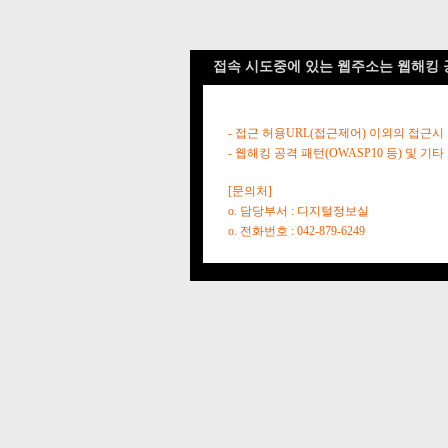
접속 시도중에 있는 웹주소는 웹해킹 
- 접근 허용URL(접근제어) 이외의 접근시
- 웹해킹 공격 패턴(OWASP10 등) 및
[문의처]
o. 담당부서 : 디지털정보실
o. 전화번호 : 042-879-6249