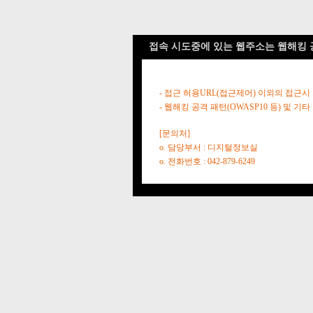
접속 시도중에 있는 웹주소는 웹해킹 
- 접근 허용URL(접근제어) 이외의 접근시
- 웹해킹 공격 패턴(OWASP10 등) 및
[문의처]
o. 담당부서 : 디지털정보실
o. 전화번호 : 042-879-6249